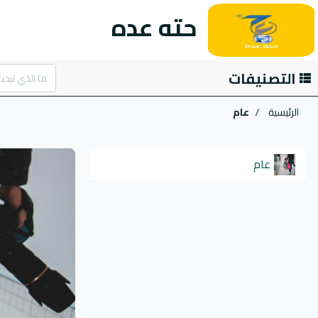
حته عده
التصنيفات
الرئيسية
عام
عام