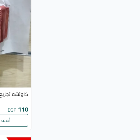
كاوتشه تجزيع هاي
110
EGP
أضف إ