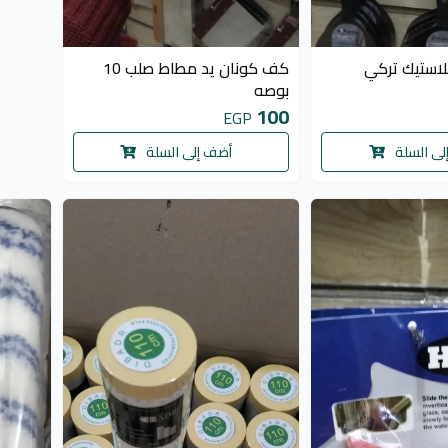
لاستيك تركي
كف كونان يد مطاط صلب 10
بوصه
100
EGP
لى السلة
أضف إلى السلة