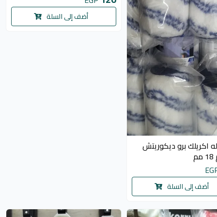
أضف إلى السلة
له اكريلك برو ديكوريتش
EG
أضف إلى السلة