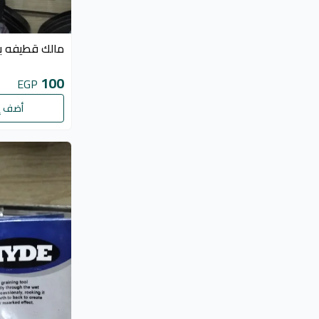
مالك قطيفه ب
100
EGP
أضف إ