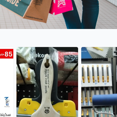
سكينه كو