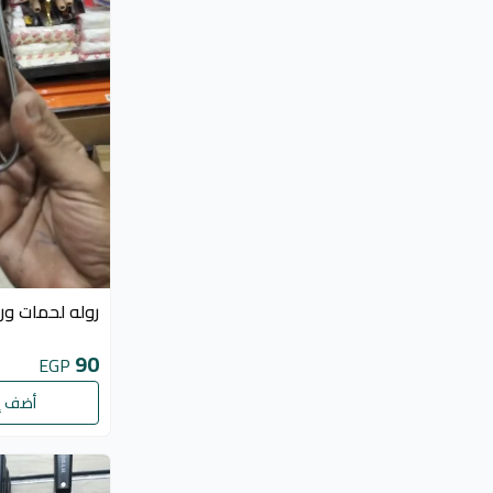
روله لحمات ور
90
EGP
أضف إ