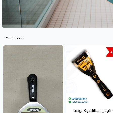
ترتيب حسب
نان استانلس 3 بوصه