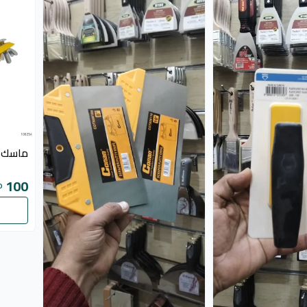
ماسك 
100
P