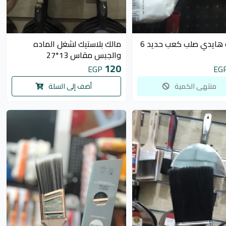
غير متوفر
سكينه هايدي صلب كعب حديد 6
مالك بلاستيك لشغل الماده
والجبس مقاس 13*27
120
EGP
EG
منتهى الكمية
أضف إلى السلة