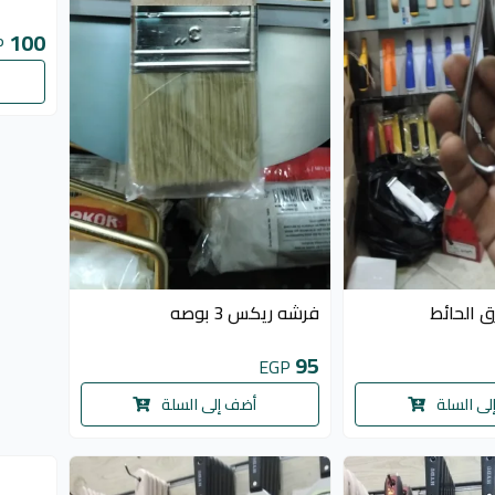
100
P
ق الحائط
فرشه ريكس 3 بوصه
95
EGP
لى السلة
أضف إلى السلة