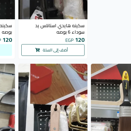
سكينه هايدي استانلس يد
سوداء 6 بوصه
بوصه
120
120
P
EGP
أضف إلى السلة