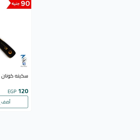
سكينه كونان استا
120
EGP
أضف إ