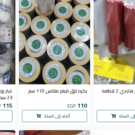
دي 2 قطعه
بكره لزق فيلم مقاس 110 سم
غيار رو
23 سم 18 مم
115
110
P
EGP
لى السلة
أضف إلى السلة