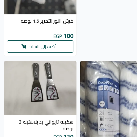
فرش النور للتحرير 1.5 بوصه
100
EGP
أضف إلى السلة
سكينه تايواني يد بلاستيك 2
بوصه
120
EGP