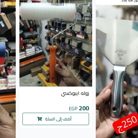
روله ايبوكسي
200
EGP
أضف إلى السلة