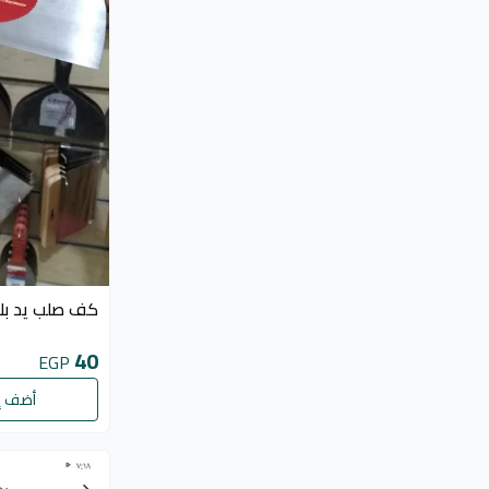
كف صلب يد بلاستي
40
EGP
أضف إ