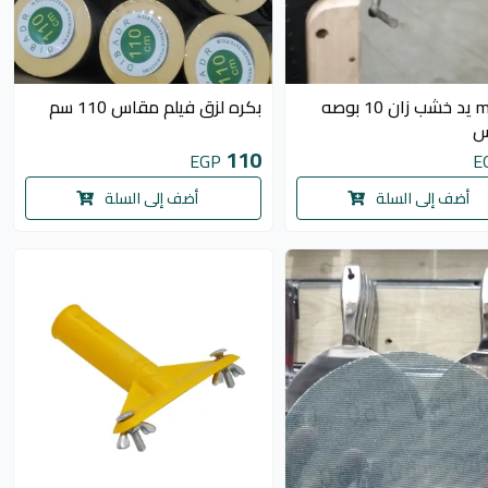
كف mz يد خشب زان 10 بوصه
بكره لزق فيلم مقاس 110 سم
س
110
EGP
E
أضف إلى السلة
أضف إلى السلة