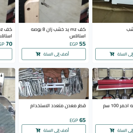
خشب
كف mz يد خشب زان 8 بوصه
استانلس
استانل
70
55
GP
EGP
لى السلة
أضف إلى السلة
ر 100 سم
قطر معدن متعدد الاستخدام
65
EGP
لى السلة
أضف إلى السلة