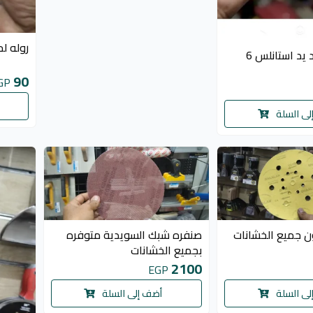
روله ل
سكينه مستورد يد استانلس 6
90
GP
لى السلة
ن جميع الخشانات
صنفره شبك السويدية متوفره
بجميع الخشانات
2100
EGP
لى السلة
أضف إلى السلة