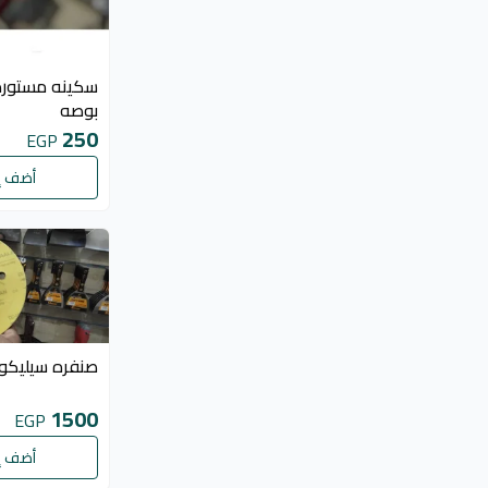
بوصه
250
EGP
أضف إ
صنفره سيليكو
1500
EGP
أضف إ