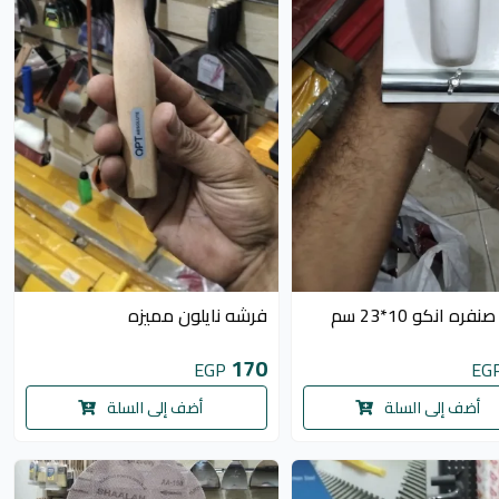
ره انكو 10*23 سم
فرشه نايلون مميزه
170
EGP
EG
أضف إلى السلة
أضف إلى السلة