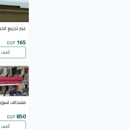
غيار تجزيع ال
165
EGP
أضف إ
مشحاف تسويه احم
850
EGP
أضف إ