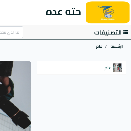
حته عده
التصنيفات
الرئيسية
عام
عام