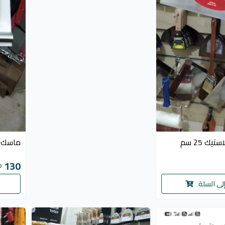
ك 25 سم
ماسك صنف
130
P
لى السلة