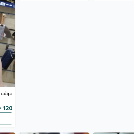
فرشه مم
120
P