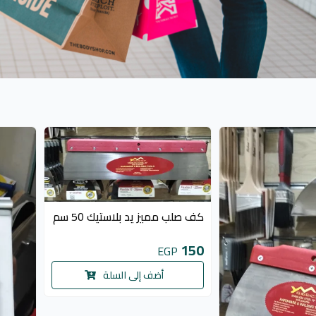
كف صلب مميز يد بلاستيك 50 سم
150
EGP
أضف إلى السلة