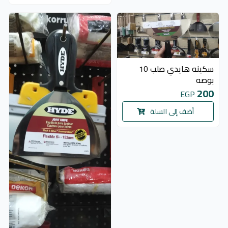
سكينه هايدي صلب 10
بوصه
200
EGP
أضف إلى السلة