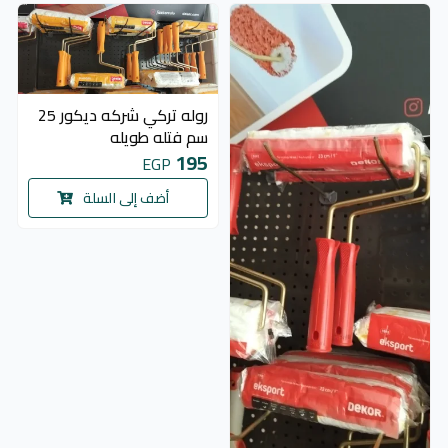
روله تركي شركه ديكور 25
سم فتله طويله
195
EGP
أضف إلى السلة