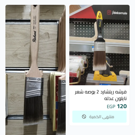
غير متوفر
فرشه ريتشارد 2 بوصه شعر
نايلون عدله
120
EGP
منتهى الكمية