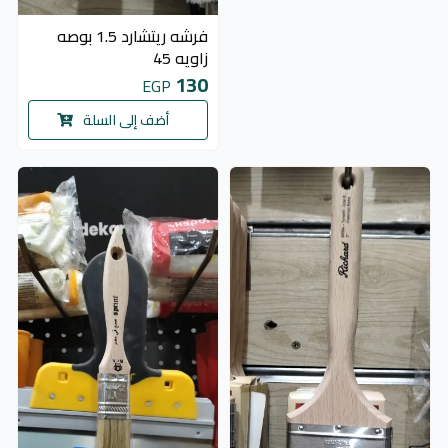
فرشه ريتشارد 1.5 بوصه
زاويه 45
130
EGP
أضف إلى السلة