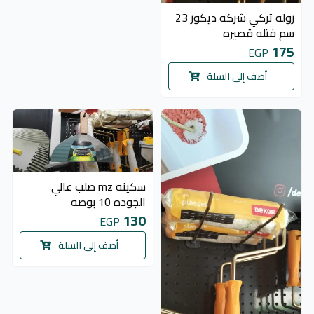
روله تركي شركه ديكور 23
سم فتله قصيره
175
EGP
أضف إلى السلة
سكينه mz صلب عالي
الجوده 10 بوصه
130
EGP
أضف إلى السلة