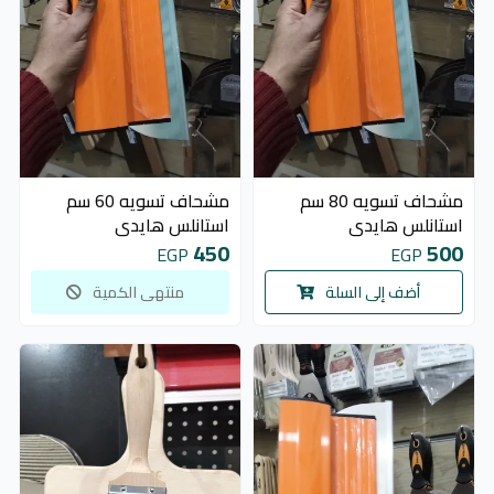
متوفر 1 قطع
غير متوفر
مشحاف تسويه 80 سم
مشحاف تسويه 60 سم
استانلس هايدي
استانلس هايدي
450
500
EGP
EGP
أضف إلى السلة
منتهى الكمية