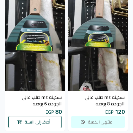
غير متوفر
سكينه mz صلب عالي
سكينه mz صلب عالي
الجوده 8 بوصه
الجوده 6 بوصه
80
120
EGP
EGP
منتهى الكمية
أضف إلى السلة