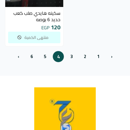
غير متوفر
سكينه هايدي صلب كعب
حديد 6 بوصه
120
EGP
منتهى الكمية
›
6
5
4
3
2
1
‹