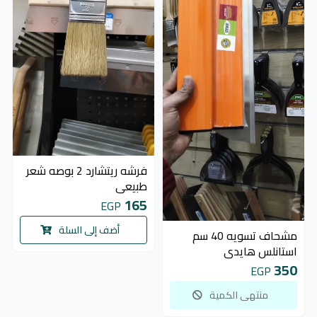
فرشه ريتشارد 2 بوصه شعر
طبيعي
165
EGP
غير متوفر
أضف إلى السلة
مشحاف تسويه 40 سم
استانلس هايدي
350
EGP
منتهى الكمية