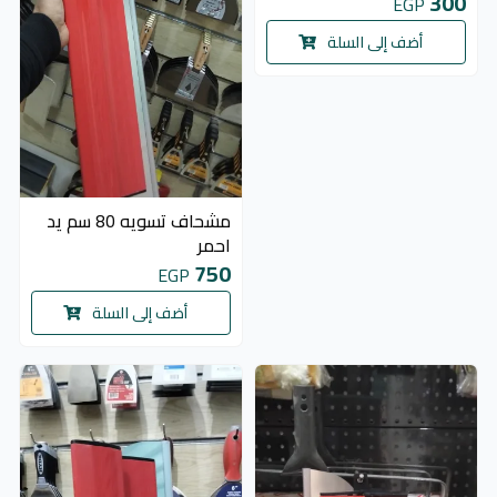
300
EGP
أضف إلى السلة
مشحاف تسويه 80 سم يد
احمر
750
EGP
أضف إلى السلة