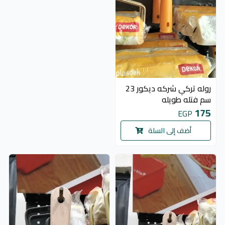
روله تركي شركه ديكور 23
سم فتله طويله
175
EGP
أضف إلى السلة