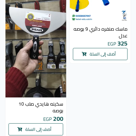
ماسك صنفره دائري 9 بوصه
عدل
325
EGP
أضف إلى السلة
سكينه هايدي صلب 10
بوصه
200
EGP
أضف إلى السلة